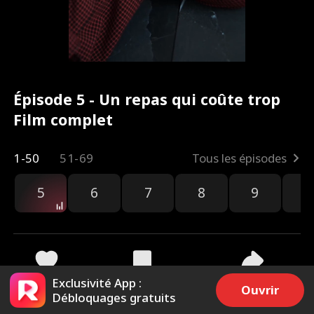
Épisode 5 - Un repas qui coûte trop
Film complet
1-50
51-69
Tous les épisodes
5
6
7
8
9
1
Exclusivité App :
477
7.7k
Partager
Ouvrir
Débloquages gratuits