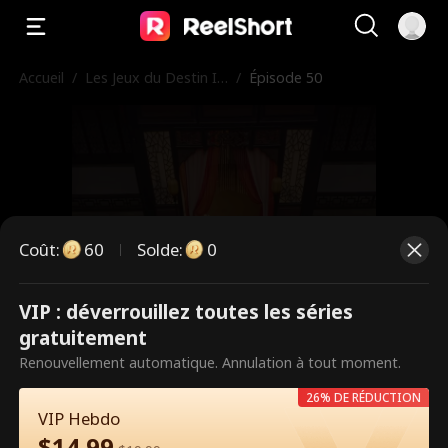
Accueil
/
Les Jeux du Destin In
/
Épisode 50
verse
Coût
:
60
Solde
:
0
VIP : déverrouillez toutes les séries
Ce sont des épisodes payants.
gratuitement
Débloquez pour regarder.
Renouvellement automatique. Annulation à tout moment.
26% DE RÉDUCTION
VIP Hebdo
60
Débloquer maintenant
$
14.99