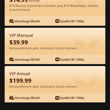
$
19.99
$14.99 pour la première semaine, puis $19.99/semaine. Annulez
à tout moment.
Regarder gratuitement sur l'App
Visionnage illimité
Qualité HD 1080p
VIP Mensuel
$
39.99
Renouvellement auto. Annulation à tout moment.
Visionnage illimité
Qualité HD 1080p
Épisode 50 - Les Jeux du Destin
Inverse Film complet
VIP Annuel
$
199.99
1-50
51-56
Tous les épisodes
Renouvellement auto. Annulation à tout moment.
45
46
47
48
49
50
Visionnage illimité
Qualité HD 1080p