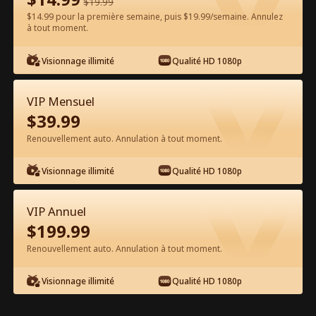
$
19.99
$14.99 pour la première semaine, puis $19.99/semaine. Annulez
Regarder gratuitement sur l'App
à tout moment.
Visionnage illimité
Qualité HD 1080p
VIP Mensuel
$
39.99
Renouvellement auto. Annulation à tout moment.
Épisode 50 - Marié à première vue
Visionnage illimité
Qualité HD 1080p
Film complet
VIP Annuel
1-50
51-89
Tous les épisodes
$
199.99
Renouvellement auto. Annulation à tout moment.
45
46
47
48
49
50
Visionnage illimité
Qualité HD 1080p