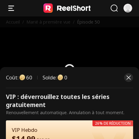
Accueil
/
Marié à première vue
/
Épisode 50
Coût
:
60
Solde
:
0
VIP : déverrouillez toutes les séries
Ce sont des épisodes payants.
gratuitement
Débloquez pour regarder.
Renouvellement automatique. Annulation à tout moment.
26% DE RÉDUCTION
VIP Hebdo
60
Débloquer maintenant
$
14.99