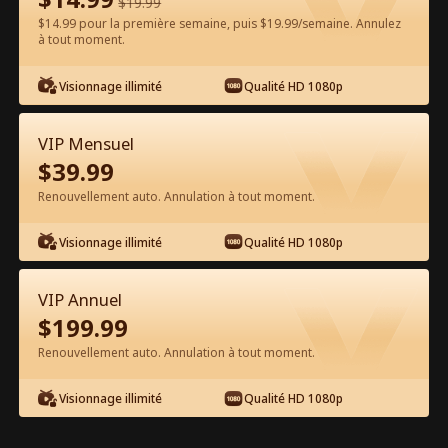
$
19.99
$14.99 pour la première semaine, puis $19.99/semaine. Annulez
Regarder gratuitement sur l'App
à tout moment.
Visionnage illimité
Qualité HD 1080p
VIP Mensuel
$
39.99
Renouvellement auto. Annulation à tout moment.
Épisode 50 - Mauvais mariage, marié
Visionnage illimité
Qualité HD 1080p
destiné Film complet
VIP Annuel
0-49
50-63
Tous les épisodes
$
199.99
Renouvellement auto. Annulation à tout moment.
1
2
3
4
5
Teaser
Visionnage illimité
Qualité HD 1080p