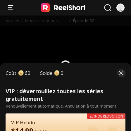
Accueil
/
Mauvais mariage, ma
/
Épisode 50
rié destiné
Coût
:
60
Solde
:
0
VIP : déverrouillez toutes les séries
Ce sont des épisodes payants.
gratuitement
Débloquez pour regarder.
Renouvellement automatique. Annulation à tout moment.
26% DE RÉDUCTION
VIP Hebdo
60
Débloquer maintenant
$
14.99