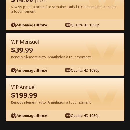
$
19.99
$14.99 pour la première semaine, puis $19.99/semaine. Annulez
Regarder gratuitement sur l'App
à tout moment.
Visionnage illimité
Qualité HD 1080p
VIP Mensuel
$
39.99
Renouvellement auto. Annulation à tout moment.
Épisode 51 - La Petite Ville de
Visionnage illimité
Qualité HD 1080p
Valentine de la Patronne Film
complet
VIP Annuel
0-49
50-61
Tous les épisodes
$
199.99
Renouvellement auto. Annulation à tout moment.
51
52
53
54
55
5
Visionnage illimité
Qualité HD 1080p