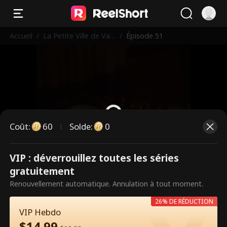
Accueil
/
La Petite Ville de Vale
/
Épisode 51
ntine de la Patronne
Coût
:
60
Solde
:
0
VIP : déverrouillez toutes les séries
Ce sont des épisodes payants.
gratuitement
Débloquez pour regarder.
Renouvellement automatique. Annulation à tout moment.
26% DE RÉDUCTION
VIP Hebdo
60
Débloquer maintenant
$
14.99