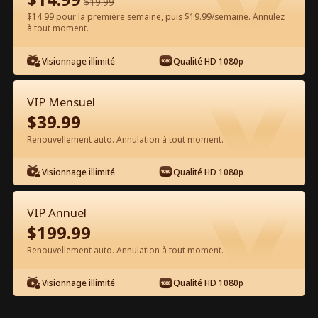
$
19.99
$14.99 pour la première semaine, puis $19.99/semaine. Annulez
à tout moment.
Regarder gratuitement sur l'App
Visionnage illimité
Qualité HD 1080p
VIP Mensuel
$
39.99
Renouvellement auto. Annulation à tout moment.
Visionnage illimité
Qualité HD 1080p
Épisode 51 - Ses Alphas souhaités
Film complet
VIP Annuel
$
199.99
1-50
51-56
Tous les épisodes
Renouvellement auto. Annulation à tout moment.
1
2
3
4
5
6
Visionnage illimité
Qualité HD 1080p