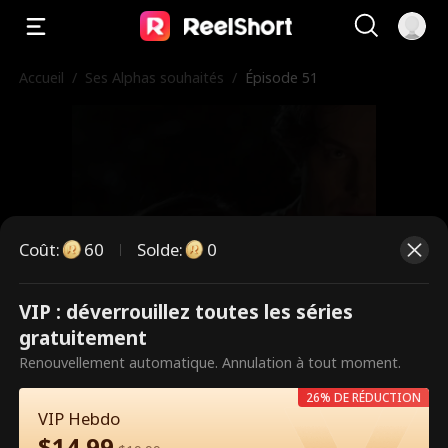
Accueil
/
Ses Alphas souhaités
/
Épisode 51
Coût
:
60
Solde
:
0
VIP : déverrouillez toutes les séries
Ce sont des épisodes payants.
gratuitement
Débloquez pour regarder.
Renouvellement automatique. Annulation à tout moment.
26% DE RÉDUCTION
VIP Hebdo
60
Débloquer maintenant
$
14.99