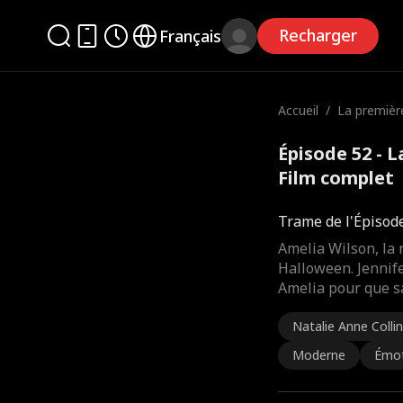
Recharger
Français
Accueil
/
La première
e
Épisode 52 - 
Film complet
Trame de l'Épisod
Amelia Wilson, la 
Halloween. Jennif
Amelia pour que sa
Natalie Anne Colli
Moderne
Émot