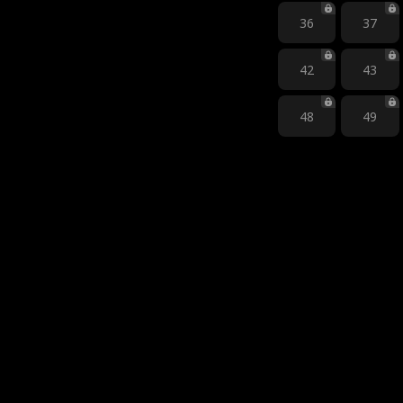
36
37
42
43
48
49