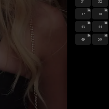
31
32
37
38
43
44
49
50