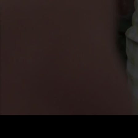
Coût
:
60
Solde
:
0