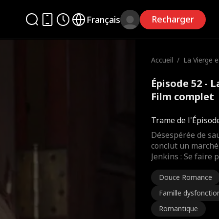
Recharger
Français
Accueil
/
La Vierge et
Épisode 52 - L
Film complet
Trame de l'Épisod
Désespérée de sau
conclut un marché 
Jenkins : Se faire
Douce Romance
Famille dysfonctio
Romantique