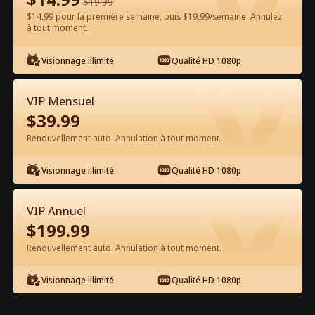
$
19.99
$14.99 pour la première semaine, puis $19.99/semaine. Annulez
à tout moment.
Regarder gratuitement sur l'App
Visionnage illimité
Qualité HD 1080p
VIP Mensuel
$
39.99
Renouvellement auto. Annulation à tout moment.
Visionnage illimité
Qualité HD 1080p
Épisode 53 - Boss de la Mafia Prend le
Lycée Film complet
VIP Annuel
$
199.99
0-49
50-67
Tous les épisodes
Renouvellement auto. Annulation à tout moment.
53
54
55
56
57
5
Visionnage illimité
Qualité HD 1080p