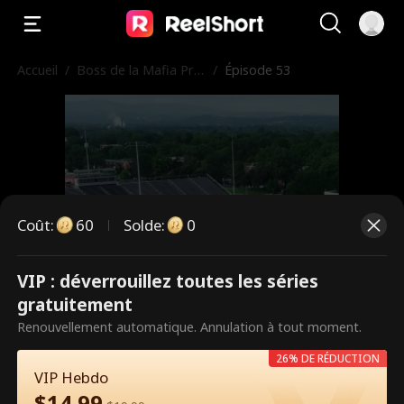
Accueil
/
Boss de la Mafia Pre
/
Épisode 53
nd le Lycée
Coût
:
60
Solde
:
0
VIP : déverrouillez toutes les séries
Ce sont des épisodes payants.
gratuitement
Débloquez pour regarder.
Renouvellement automatique. Annulation à tout moment.
26% DE RÉDUCTION
VIP Hebdo
60
Débloquer maintenant
$
14.99