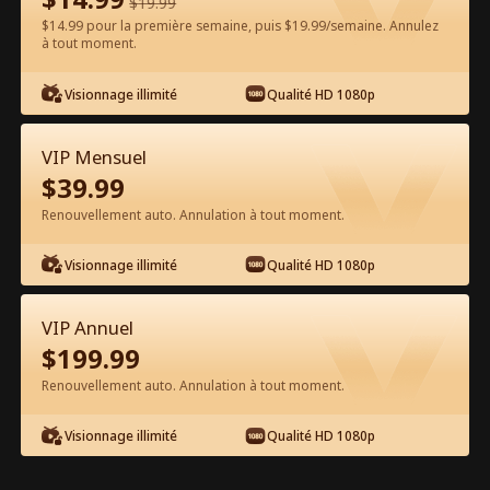
$
19.99
$14.99 pour la première semaine, puis $19.99/semaine. Annulez
Regarder gratuitement sur l'App
à tout moment.
Visionnage illimité
Qualité HD 1080p
VIP Mensuel
$
39.99
Renouvellement auto. Annulation à tout moment.
Épisode 53 - Le Brise-Cœur Film
Visionnage illimité
Qualité HD 1080p
complet
VIP Annuel
0-49
50-67
Tous les épisodes
$
199.99
Renouvellement auto. Annulation à tout moment.
53
54
55
56
57
5
Visionnage illimité
Qualité HD 1080p