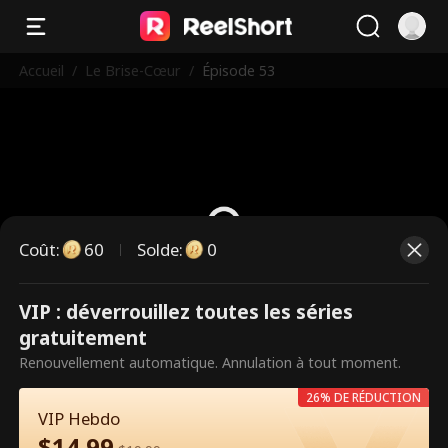
Accueil
/
Le Brise-Cœur
/
Épisode 53
Coût
:
60
Solde
:
0
VIP : déverrouillez toutes les séries
Ce sont des épisodes payants.
gratuitement
Débloquez pour regarder.
Renouvellement automatique. Annulation à tout moment.
26% DE RÉDUCTION
VIP Hebdo
60
Débloquer maintenant
$
14.99