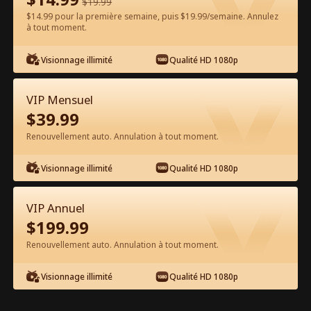
$
19.99
$14.99 pour la première semaine, puis $19.99/semaine. Annulez
Regarder gratuitement sur l'App
à tout moment.
Visionnage illimité
Qualité HD 1080p
VIP Mensuel
$
39.99
Renouvellement auto. Annulation à tout moment.
Épisode 54 - Le roi de la pègre se bat
Visionnage illimité
Qualité HD 1080p
pour sa femme Film complet
VIP Annuel
1-50
51-80
Tous les épisodes
$
199.99
Renouvellement auto. Annulation à tout moment.
54
55
56
57
58
5
Visionnage illimité
Qualité HD 1080p