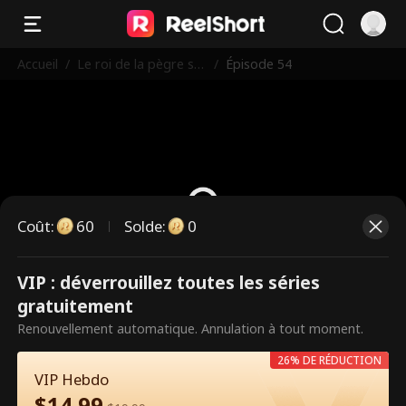
Accueil
/
Le roi de la pègre se
/
Épisode 54
bat pour sa femme
Coût
:
60
Solde
:
0
VIP : déverrouillez toutes les séries
Ce sont des épisodes payants.
gratuitement
Débloquez pour regarder.
Renouvellement automatique. Annulation à tout moment.
26% DE RÉDUCTION
VIP Hebdo
60
Débloquer maintenant
$
14.99