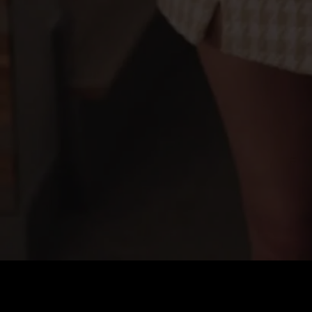
Coût
:
60
Solde
:
0