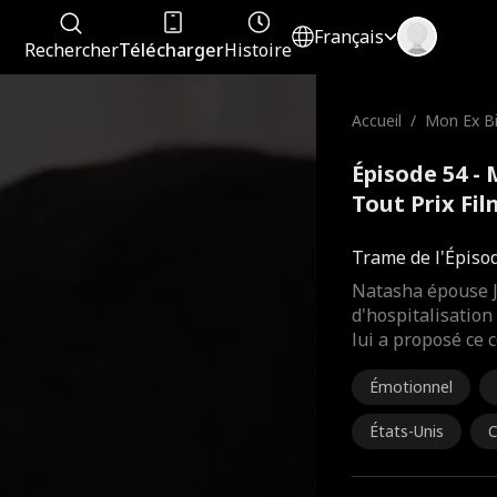
Français
Rechercher
Télécharger
Histoire
Accueil
/
Mon Ex B
out Prix
Épisode 54 -
Tout Prix Fi
Trame de l'Épiso
Natasha épouse Ja
d'hospitalisation
lui a proposé ce 
Émotionnel
États-Unis
C