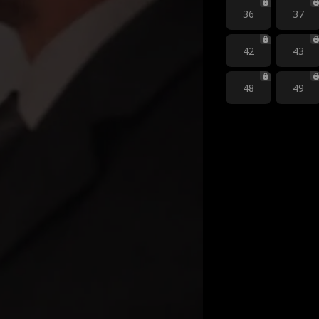
36
37
42
43
48
49