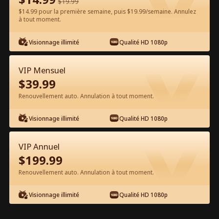
$
19.99
$14.99 pour la première semaine, puis $19.99/semaine. Annulez
Regarder gratuitement sur l'App
à tout moment.
Visionnage illimité
Qualité HD 1080p
VIP Mensuel
$
39.99
Renouvellement auto. Annulation à tout moment.
Épisode 55 - Dominée par le Patron
Visionnage illimité
Qualité HD 1080p
de mon Père Film complet
VIP Annuel
0-49
50-73
Tous les épisodes
$
199.99
Renouvellement auto. Annulation à tout moment.
55
56
57
58
59
6
Visionnage illimité
Qualité HD 1080p