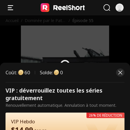
Accueil
/
Dominée par le Patr
/
Épisode 55
on de mon Père
Coût
:
60
Solde
:
0
VIP : déverrouillez toutes les séries
Ce sont des épisodes payants.
gratuitement
Débloquez pour regarder.
Renouvellement automatique. Annulation à tout moment.
26% DE RÉDUCTION
VIP Hebdo
60
Débloquer maintenant
$
14.99