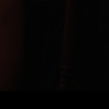
Coût
:
60
Solde
:
0