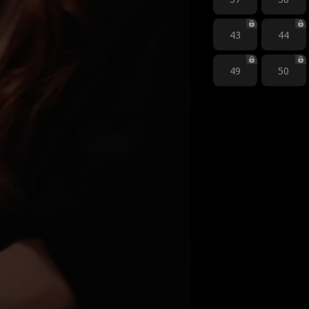
43
44
49
50