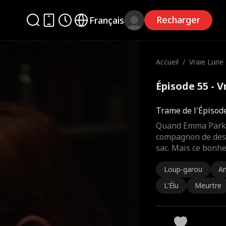
Recharger
Français
Accueil
/
Vraie Lune
Épisode 55 - 
Trame de l'Épisod
Quand Emma Parker
compagnon de desti
sac. Mais ce bonhe
Loup-garou
A
L'Élu
Meurtre