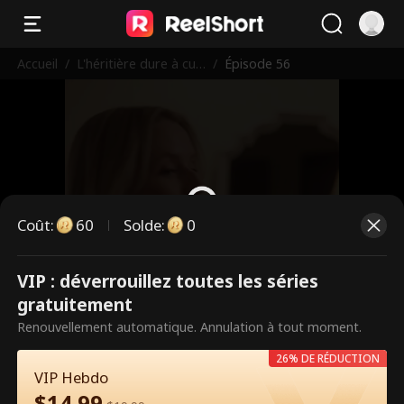
Accueil
/
L'héritière dure à cuir
/
Épisode 56
e revient après le div
orce
Coût
:
60
Solde
:
0
VIP : déverrouillez toutes les séries
Ce sont des épisodes payants.
gratuitement
Débloquez pour regarder.
Renouvellement automatique. Annulation à tout moment.
26% DE RÉDUCTION
VIP Hebdo
60
Débloquer maintenant
$
14.99