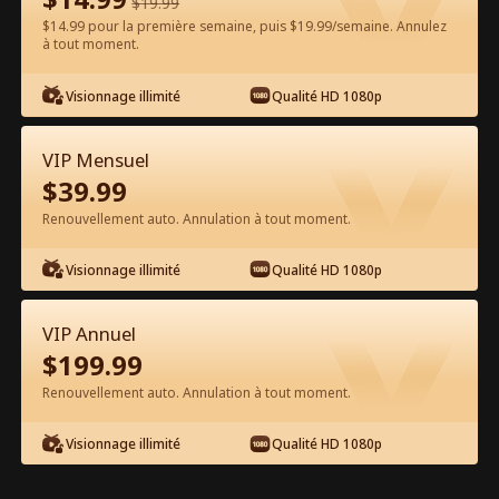
$
19.99
$14.99 pour la première semaine, puis $19.99/semaine. Annulez
Regarder gratuitement sur l'App
à tout moment.
Visionnage illimité
Qualité HD 1080p
VIP Mensuel
$
39.99
Renouvellement auto. Annulation à tout moment.
Épisode 56 - L'héritière dure à cuire
Visionnage illimité
Qualité HD 1080p
revient après le divorce Film complet
VIP Annuel
0-49
50-76
Tous les épisodes
$
199.99
Renouvellement auto. Annulation à tout moment.
56
57
58
59
60
6
Visionnage illimité
Qualité HD 1080p