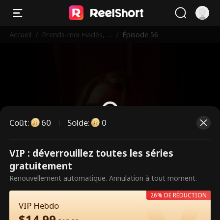
Accueil
/
Prends-moi Hadès, j
/
Épisode 56
e meurs
Coût
:
60
Solde
:
0
VIP : déverrouillez toutes les séries
Ce sont des épisodes payants.
gratuitement
Débloquez pour regarder.
Renouvellement automatique. Annulation à tout moment.
26% DE RÉDUCTION
VIP Hebdo
60
Débloquer maintenant
$
14.99