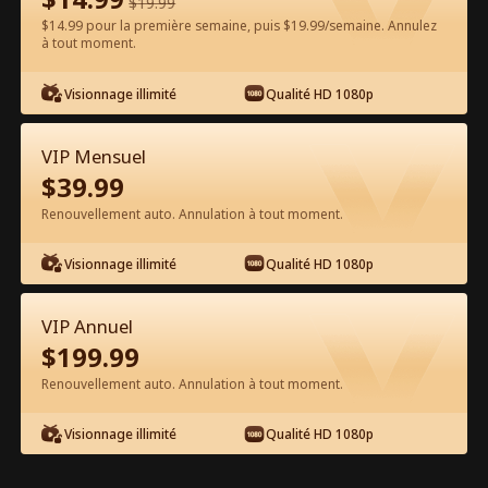
$
19.99
$14.99 pour la première semaine, puis $19.99/semaine. Annulez
Regarder gratuitement sur l'App
à tout moment.
Visionnage illimité
Qualité HD 1080p
VIP Mensuel
$
39.99
Renouvellement auto. Annulation à tout moment.
Épisode 56 - Prends-moi Hadès, je
Visionnage illimité
Qualité HD 1080p
meurs Film complet
VIP Annuel
0-49
50-74
Tous les épisodes
$
199.99
Renouvellement auto. Annulation à tout moment.
56
57
58
59
60
6
Visionnage illimité
Qualité HD 1080p