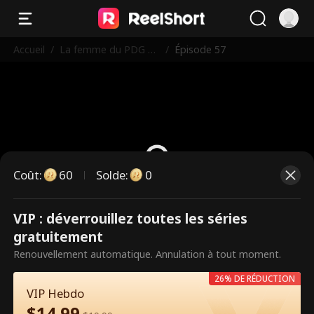
Accueil
/
La femme du PDG es
/
Épisode 57
t une dure à cuire
Coût
:
60
Solde
:
0
VIP : déverrouillez toutes les séries
Ce sont des épisodes payants.
gratuitement
Débloquez pour regarder.
Renouvellement automatique. Annulation à tout moment.
26% DE RÉDUCTION
VIP Hebdo
60
Débloquer maintenant
$
14.99