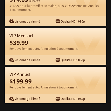
$
19.99
$14.99 pour la première semaine, puis $19.99/semaine. Annulez
Regarder gratuitement sur l'App
à tout moment.
Visionnage illimité
Qualité HD 1080p
VIP Mensuel
$
39.99
Renouvellement auto. Annulation à tout moment.
Épisode 57 - La femme du PDG est
Visionnage illimité
Qualité HD 1080p
une dure à cuire Film complet
VIP Annuel
0-49
50-73
Tous les épisodes
$
199.99
Renouvellement auto. Annulation à tout moment.
57
58
59
60
61
6
Visionnage illimité
Qualité HD 1080p