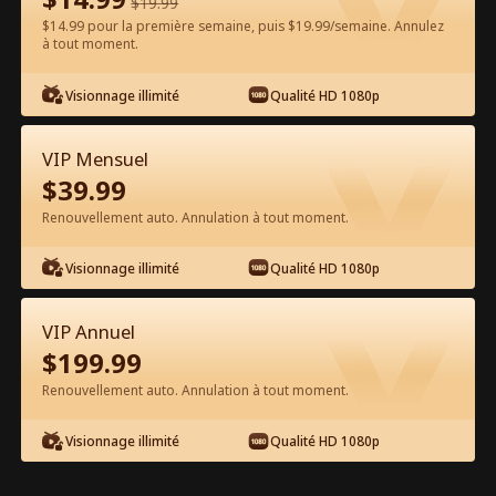
$
19.99
$14.99 pour la première semaine, puis $19.99/semaine. Annulez
Regarder gratuitement sur l'App
à tout moment.
Visionnage illimité
Qualité HD 1080p
VIP Mensuel
$
39.99
Renouvellement auto. Annulation à tout moment.
Épisode 57 - La fierté du clan : le
Visionnage illimité
Qualité HD 1080p
retour du sage martial Film complet
VIP Annuel
1-50
51-81
Tous les épisodes
$
199.99
Renouvellement auto. Annulation à tout moment.
57
58
59
60
61
6
Visionnage illimité
Qualité HD 1080p