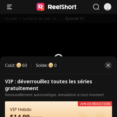
Accueil
/
La fierté du clan : le r
/
Épisode 57
etour du sage martia
l
Coût
:
60
Solde
:
0
VIP : déverrouillez toutes les séries
Ce sont des épisodes payants.
gratuitement
Débloquez pour regarder.
Renouvellement automatique. Annulation à tout moment.
26% DE RÉDUCTION
VIP Hebdo
60
Débloquer maintenant
$
14.99