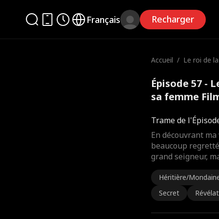
Recharger
Français
Accueil
/
Le roi de l
ur sa fem
Épisode 57 - L
sa femme Fil
Trame de l'Épisod
En découvrant ma 
beaucoup regretté s
grand seigneur, ma
Héritière/Mondain
Secret
Révélat