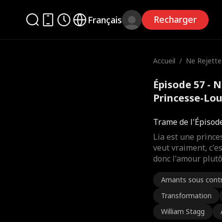
Recharger
Français
Accueil
/
Ne Rejette
cesse-Lou
Épisode 57 - 
Princesse-Lou
Trame de l'Épisod
Lia est une prince
veut vraiment, c'es
donc l'amour plutôt
Amants sous cont
Transformation
William Stagg