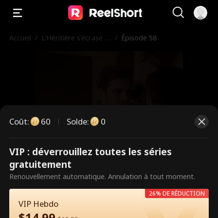
Accueil
/
L'Héritière s'écrase s
/
Épisode 58
ur son mari
Coût
:
60
Solde
:
0
VIP : déverrouillez toutes les séries
Ce sont des épisodes payants.
gratuitement
Débloquez pour regarder.
Renouvellement automatique. Annulation à tout moment.
26% DE RÉDUCTION
VIP Hebdo
60
Débloquer maintenant
$
14.99