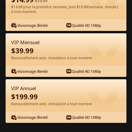
$
19.99
$14.99 pour la première semaine, puis $19.99/semaine. Annulez
à tout moment.
Regarder gratuitement sur l'App
Visionnage illimité
Qualité HD 1080p
VIP Mensuel
$
39.99
Renouvellement auto. Annulation à tout moment.
Visionnage illimité
Qualité HD 1080p
Épisode 58 - L'Héritière s'écrase sur
son mari Film complet
VIP Annuel
$
199.99
1-50
51-67
Tous les épisodes
Renouvellement auto. Annulation à tout moment.
58
59
60
61
62
6
Visionnage illimité
Qualité HD 1080p