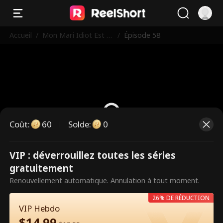
Accueil
/
Mon Mari Idiot Est U
/
Épisode 58
n Multi-Milliardaire
Coût
:
60
Solde
:
0
VIP : déverrouillez toutes les séries
Ce sont des épisodes payants.
gratuitement
Débloquez pour regarder.
Renouvellement automatique. Annulation à tout moment.
26% DE RÉDUCTION
VIP Hebdo
60
Débloquer maintenant
$
14.99