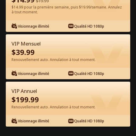
$
19.99
$14.99 pour la première semaine, puis $19.99/semaine. Annulez
Regarder gratuitement sur l'App
à tout moment.
Visionnage illimité
Qualité HD 1080p
VIP Mensuel
$
39.99
Renouvellement auto. Annulation à tout moment.
Épisode 58 - Mon Mari Idiot Est Un
Visionnage illimité
Qualité HD 1080p
Multi-Milliardaire Film complet
VIP Annuel
1-50
51-90
Tous les épisodes
$
199.99
Renouvellement auto. Annulation à tout moment.
58
59
60
61
62
6
Visionnage illimité
Qualité HD 1080p