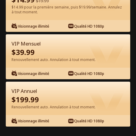
$
19.99
$14.99 pour la première semaine, puis $19.99/semaine. Annulez
Regarder gratuitement sur l'App
à tout moment.
Visionnage illimité
Qualité HD 1080p
VIP Mensuel
$
39.99
Renouvellement auto. Annulation à tout moment.
Épisode 59 - Mon fils perdu, de retour
Visionnage illimité
Qualité HD 1080p
PDG Film complet
VIP Annuel
1-50
51-72
Tous les épisodes
$
199.99
Renouvellement auto. Annulation à tout moment.
59
60
61
62
63
6
Visionnage illimité
Qualité HD 1080p