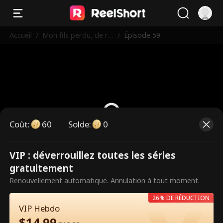
Accueil
/
Mon fils perdu, de re
/
Épisode 59
tour PDG
Coût
:
60
Solde
:
0
VIP : déverrouillez toutes les séries
Ce sont des épisodes payants.
gratuitement
Débloquez pour regarder.
Renouvellement automatique. Annulation à tout moment.
26% DE RÉDUCTION
VIP Hebdo
60
Débloquer maintenant
$
14.99