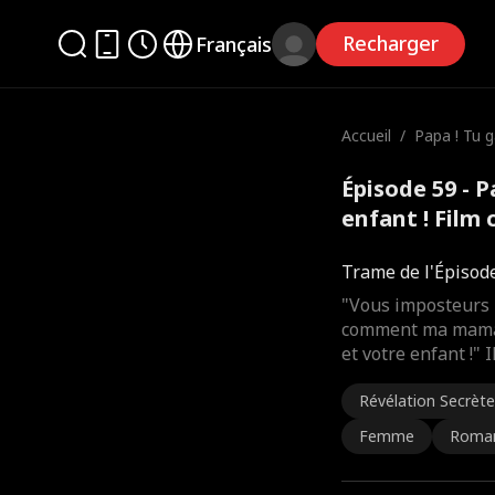
Recharger
Français
Accueil
/
Papa ! Tu 
enfant !
Épisode 59 - P
enfant ! Film
Trame de l'Épisod
"Vous imposteurs 
comment ma maman
et votre enfant !" 
Révélation Secrète
Femme
Roma