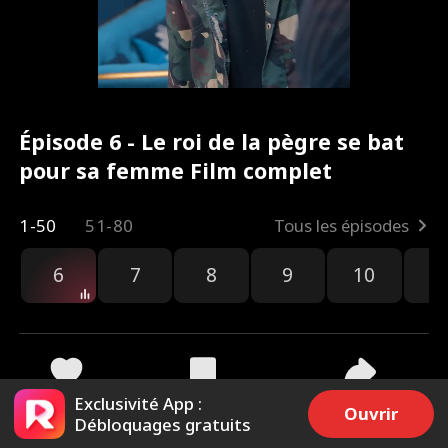
Épisode 6 - Le roi de la pègre se bat
pour sa femme Film complet
1-50
51-80
Tous les épisodes
6
7
8
9
10
1
Exclusivité App :
1.3k
3.1k
Partager
Ouvrir
Débloquages gratuits