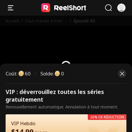
Accueil
/
Faux mariée à mon P
/
Épisode 60
DG milliardaire
Coût
:
60
Solde
:
0
VIP : déverrouillez toutes les séries
Ce sont des épisodes payants.
gratuitement
Débloquez pour regarder.
Renouvellement automatique. Annulation à tout moment.
26% DE RÉDUCTION
VIP Hebdo
60
Débloquer maintenant
$
14.99