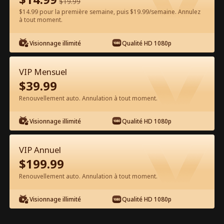
$
19.99
$14.99 pour la première semaine, puis $19.99/semaine. Annulez
Regarder gratuitement sur l'App
à tout moment.
Visionnage illimité
Qualité HD 1080p
VIP Mensuel
$
39.99
Renouvellement auto. Annulation à tout moment.
Épisode 60 - Faux mariée à mon PDG
Visionnage illimité
Qualité HD 1080p
milliardaire Film complet
VIP Annuel
0-49
50-93
Tous les épisodes
$
199.99
Renouvellement auto. Annulation à tout moment.
60
61
62
63
64
6
Visionnage illimité
Qualité HD 1080p