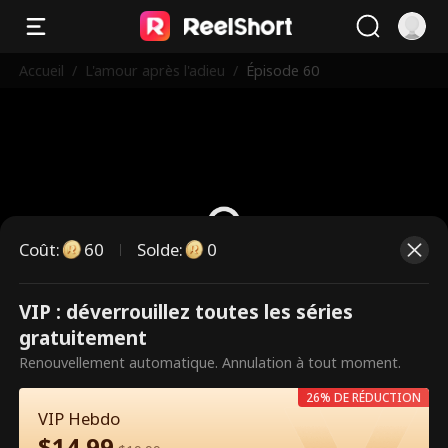
Accueil
/
L'amour après l'adieu
/
Épisode 60
Coût
:
60
Solde
:
0
VIP : déverrouillez toutes les séries
Ce sont des épisodes payants.
gratuitement
Débloquez pour regarder.
Renouvellement automatique. Annulation à tout moment.
26% DE RÉDUCTION
VIP Hebdo
60
Débloquer maintenant
$
14.99