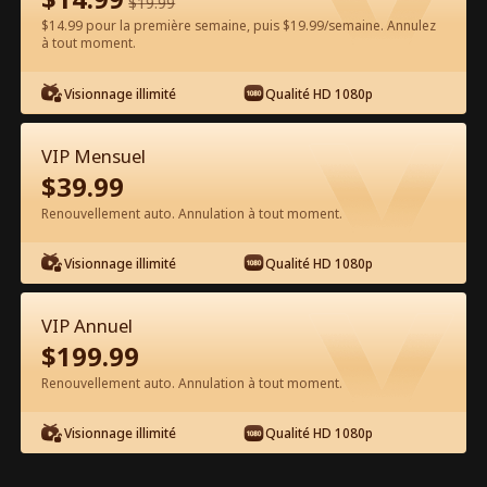
$
19.99
$14.99 pour la première semaine, puis $19.99/semaine. Annulez
Regarder gratuitement sur l'App
à tout moment.
Visionnage illimité
Qualité HD 1080p
VIP Mensuel
$
39.99
Renouvellement auto. Annulation à tout moment.
Épisode 60 - L'amour après l'adieu
Visionnage illimité
Qualité HD 1080p
Film complet
VIP Annuel
0-49
50-75
Tous les épisodes
$
199.99
Renouvellement auto. Annulation à tout moment.
60
61
62
63
64
6
Visionnage illimité
Qualité HD 1080p