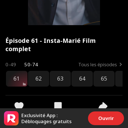
Épisode 61 - Insta-Marié Film
complet
0-49
50-74
Tous les épisodes
61
62
63
64
65
6
Exclusivité App :
2.8k
53k
Partager
Ouvrir
Débloquages gratuits