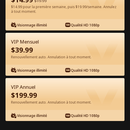
$
19.99
$14.99 pour la première semaine, puis $19.99/semaine. Annulez
à tout moment.
Regarder gratuitement sur l'App
Visionnage illimité
Qualité HD 1080p
VIP Mensuel
$
39.99
Renouvellement auto. Annulation à tout moment.
Visionnage illimité
Qualité HD 1080p
Épisode 61 - Promu par le don de
sperme pour mon patron Film
VIP Annuel
complet
$
199.99
1-50
51-74
Tous les épisodes
Renouvellement auto. Annulation à tout moment.
61
62
63
64
65
6
Visionnage illimité
Qualité HD 1080p