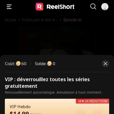
Accueil
/
Promu par le don de
/
Épisode 61
sperme pour mon pa
tron
Coût
:
60
Solde
:
0
VIP : déverrouillez toutes les séries
Ce sont des épisodes payants.
gratuitement
Débloquez pour regarder.
Renouvellement automatique. Annulation à tout moment.
26% DE RÉDUCTION
VIP Hebdo
60
Débloquer maintenant
$
14.99