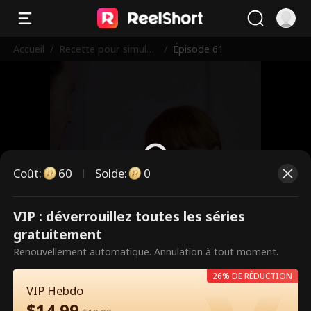
Accueil
/
Recette pour simuler
/
Épisode 61
un mariage
Coût
:
60
Solde
:
0
VIP : déverrouillez toutes les séries
Ce sont des épisodes payants.
gratuitement
Débloquez pour regarder.
Renouvellement automatique. Annulation à tout moment.
26% DE RÉDUCTION
VIP Hebdo
60
Débloquer maintenant
$
14.99