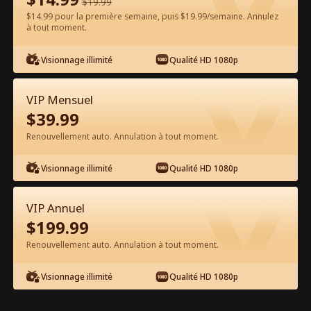
$
19.99
$14.99 pour la première semaine, puis $19.99/semaine. Annulez
Regarder gratuitement sur l'App
à tout moment.
Visionnage illimité
Qualité HD 1080p
VIP Mensuel
$
39.99
Renouvellement auto. Annulation à tout moment.
Épisode 61 - Recette pour simuler un
Visionnage illimité
Qualité HD 1080p
mariage Film complet
VIP Annuel
0-49
50-74
Tous les épisodes
$
199.99
Renouvellement auto. Annulation à tout moment.
61
62
63
64
65
6
Visionnage illimité
Qualité HD 1080p