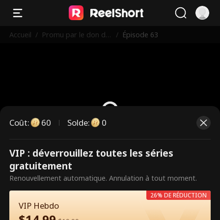
Accueil
/
Promu par le don de
/
Épisode 63
sperme pour mon pa
tron
Coût
:
60
Solde
:
0
VIP : déverrouillez toutes les séries
Ce sont des épisodes payants.
gratuitement
Débloquez pour regarder.
Renouvellement automatique. Annulation à tout moment.
26% DE RÉDUCTION
VIP Hebdo
60
Débloquer maintenant
$
14.99