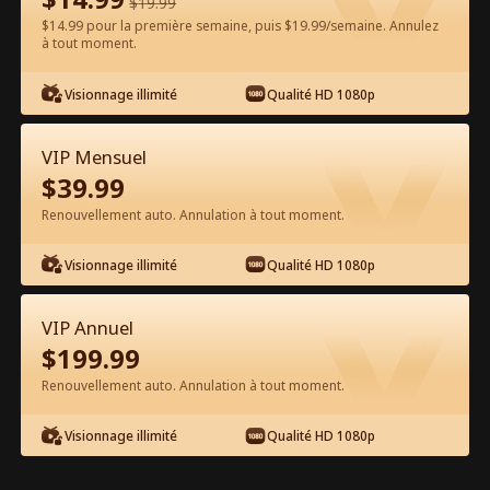
$
19.99
$14.99 pour la première semaine, puis $19.99/semaine. Annulez
Regarder gratuitement sur l'App
à tout moment.
Visionnage illimité
Qualité HD 1080p
VIP Mensuel
$
39.99
Renouvellement auto. Annulation à tout moment.
Épisode 63 - Promu par le don de
Visionnage illimité
Qualité HD 1080p
sperme pour mon patron Film
complet
VIP Annuel
1-50
51-74
Tous les épisodes
$
199.99
Renouvellement auto. Annulation à tout moment.
63
64
65
66
67
6
Visionnage illimité
Qualité HD 1080p