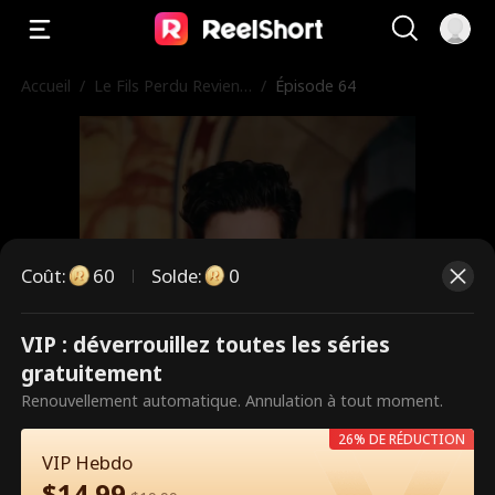
Accueil
/
Le Fils Perdu Revient
/
Épisode 64
en Duc
Coût
:
60
Solde
:
0
VIP : déverrouillez toutes les séries
Ce sont des épisodes payants.
gratuitement
Débloquez pour regarder.
Renouvellement automatique. Annulation à tout moment.
26% DE RÉDUCTION
VIP Hebdo
60
Débloquer maintenant
$
14.99