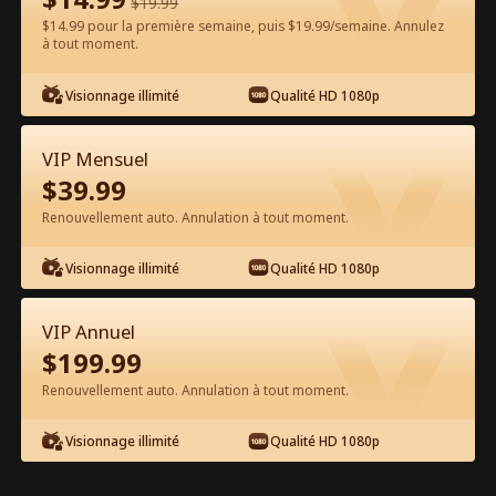
$
19.99
$14.99 pour la première semaine, puis $19.99/semaine. Annulez
à tout moment.
Regarder gratuitement sur l'App
Visionnage illimité
Qualité HD 1080p
VIP Mensuel
$
39.99
Renouvellement auto. Annulation à tout moment.
Visionnage illimité
Qualité HD 1080p
Épisode 64 - Le Fils Perdu Revient en
Duc Film complet
VIP Annuel
$
199.99
0-49
50-64
Tous les épisodes
Renouvellement auto. Annulation à tout moment.
59
60
61
62
63
64
Visionnage illimité
Qualité HD 1080p