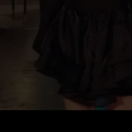
Coût
:
60
Solde
:
0