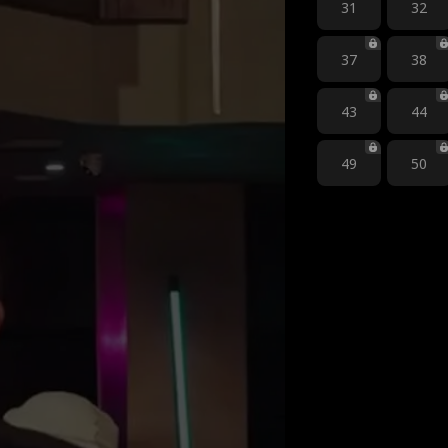
31
32
37
38
43
44
49
50