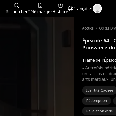
Français
Rechercher
Télécharger
Histoire
Accueil
/
Os du Dra
oussière 
Épisode 64 - 
Poussière du
Trame de l'Épiso
« Autrefois hérit
un rare os de dr
arts martiaux, u
Identité Cachée
Rédemption
Révélation d'ident