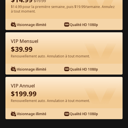
$
19.99
$14.99 pour la première semaine, puis $19.99/semaine. Annulez
Regarder gratuitement sur l'App
à tout moment.
Visionnage illimité
Qualité HD 1080p
VIP Mensuel
$
39.99
Renouvellement auto. Annulation à tout moment.
Épisode 64 - Une rencontre fatale
Visionnage illimité
Qualité HD 1080p
Film complet
VIP Annuel
0-49
50-70
Tous les épisodes
$
199.99
Renouvellement auto. Annulation à tout moment.
64
65
66
67
68
6
Visionnage illimité
Qualité HD 1080p