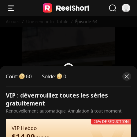
Accueil
/
Une rencontre fatale
/
Épisode 64
Coût
:
60
Solde
:
0
VIP : déverrouillez toutes les séries
Ce sont des épisodes payants.
gratuitement
Débloquez pour regarder.
Renouvellement automatique. Annulation à tout moment.
26% DE RÉDUCTION
VIP Hebdo
60
Débloquer maintenant
$
14.99