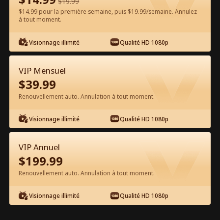
$
19.99
$14.99 pour la première semaine, puis $19.99/semaine. Annulez
à tout moment.
Regarder gratuitement sur l'App
Visionnage illimité
Qualité HD 1080p
VIP Mensuel
$
39.99
Renouvellement auto. Annulation à tout moment.
Visionnage illimité
Qualité HD 1080p
Épisode 65 - Nous ne nous
remettrons jamais ensemble Film
VIP Annuel
complet
$
199.99
0-49
50-99
100-103
Tous les épisodes
Renouvellement auto. Annulation à tout moment.
65
66
67
68
69
7
Visionnage illimité
Qualité HD 1080p