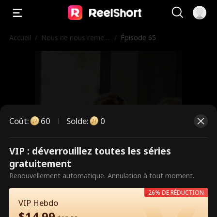
Accueil
/
Nous ne nous remett
/
Épisode 65
rons jamais ensembl
e
Coût
:
60
Solde
:
0
VIP : déverrouillez toutes les séries
Ce sont des épisodes payants.
gratuitement
Débloquez pour regarder.
Renouvellement automatique. Annulation à tout moment.
26% DE RÉDUCTION
VIP Hebdo
60
Débloquer maintenant
$
14.99