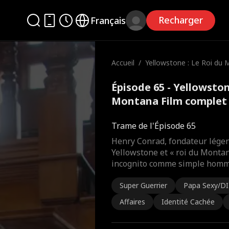
Recharger
Français
Accueil
/
Yellowstone : Le Roi du 
ntana
Épisode 65 - Yellowston
Montana Film complet
Trame de l'Épisode 65
Henry Conrad, fondateur légen
Yellowstone et « roi du Montan
incognito comme simple homme
Super Guerrier
Papa Sexy/D
Affaires
Identité Cachée