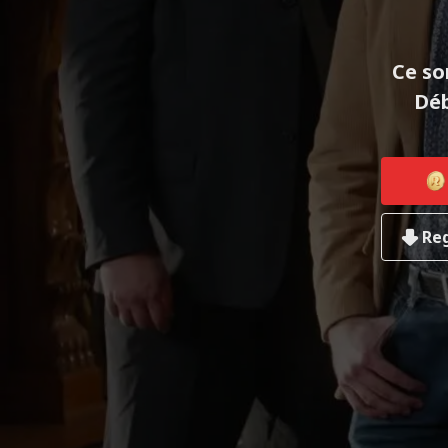
Ce so
Déb
Reg