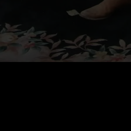
Coût
:
60
Solde
:
0
VIP : déverrouillez toutes les séries gratuitement
Renouvellement automatique. Annulation à tout moment.
VIP Hebdo
$
19.99
Renouvellement auto. Annulation à tout moment.