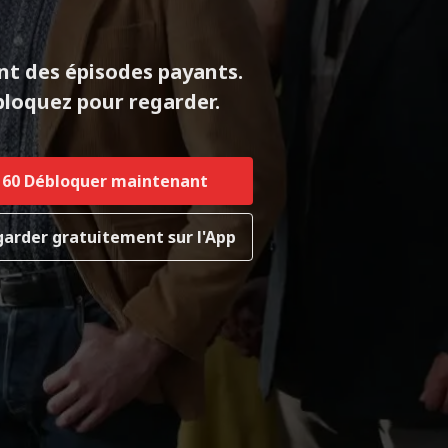
nt des épisodes payants.
loquez pour regarder.
60
Débloquer maintenant
arder gratuitement sur l'App