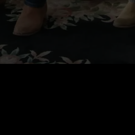
VIP Annuel
$
199.99
Renouvellement auto. Annulation à tout moment.