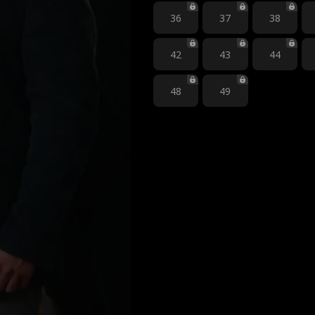
36
37
38
42
43
44
48
49