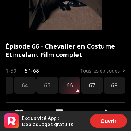
Épisode 66 - Chevalier en Costume
Etincelant Film complet
1-50
51-68
Tous les épisodes
63
64
65
66
67
68
Exclusivité App :
Ouvrir
Débloquages gratuits
2.9k
9.7k
Partager