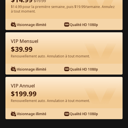
$
19.99
$14.99 pour la première semaine, puis $19.99/semaine. Annulez
Regarder gratuitement sur l'App
à tout moment.
Visionnage illimité
Qualité HD 1080p
VIP Mensuel
$
39.99
Renouvellement auto. Annulation à tout moment.
Épisode 66 - La Vierge et le
Visionnage illimité
Qualité HD 1080p
milliardaire Film complet
VIP Annuel
1-50
51-76
Tous les épisodes
$
199.99
Renouvellement auto. Annulation à tout moment.
66
67
68
69
70
7
Visionnage illimité
Qualité HD 1080p