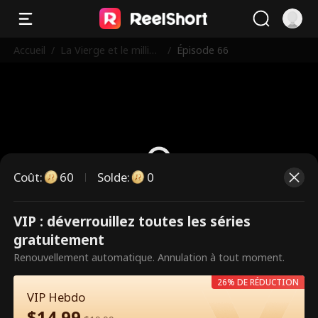
Accueil
/
La Vierge et le milliar
/
Épisode 66
daire
Coût
:
60
Solde
:
0
VIP : déverrouillez toutes les séries
Ce sont des épisodes payants.
gratuitement
Débloquez pour regarder.
Renouvellement automatique. Annulation à tout moment.
26% DE RÉDUCTION
VIP Hebdo
60
Débloquer maintenant
$
14.99