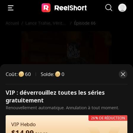
Accueil
/
Lance Trahie, Vérité
/
Épisode 66
Masquée
Coût
:
60
Solde
:
0
VIP : déverrouillez toutes les séries
Ce sont des épisodes payants.
gratuitement
Débloquez pour regarder.
Renouvellement automatique. Annulation à tout moment.
26% DE RÉDUCTION
VIP Hebdo
60
Débloquer maintenant
$
14.99