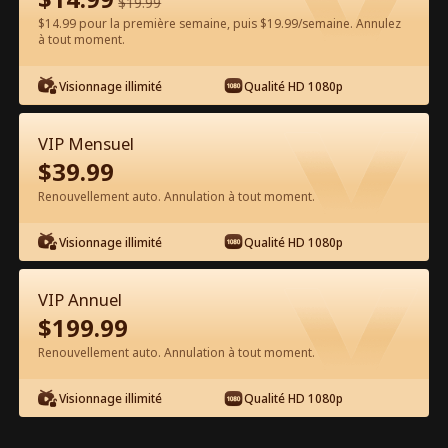
$
19.99
$14.99 pour la première semaine, puis $19.99/semaine. Annulez
à tout moment.
Regarder gratuitement sur l'App
Visionnage illimité
Qualité HD 1080p
VIP Mensuel
$
39.99
Renouvellement auto. Annulation à tout moment.
Visionnage illimité
Qualité HD 1080p
Épisode 66 - Lance Trahie, Vérité
Masquée Film complet
VIP Annuel
Alias du drama :  
Lance De La Vengeance
$
199.99
Renouvellement auto. Annulation à tout moment.
1-50
51-70
Tous les épisodes
Visionnage illimité
Qualité HD 1080p
65
66
67
68
69
70