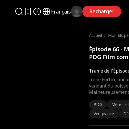
Recharger
Français
Accueil
/
Mon fils pe
DG
Épisode 66 - M
PDG Film com
Trame de l'Épisod
Irène Fortin, une 
vendant du poisson
Malheureusement, l
PDG
Mère céli
Vengeance
Dé