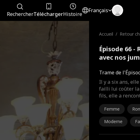
Français
Rechercher
Télécharger
Histoire
Accueil
/
Retour ch
vec nos j
Épisode 66 -
avec nos jum
Trame de l'Épiso
Il y a six ans, el
failli lui coûter 
fils, elle a renc
Femme
Ro
Moderne
Fa