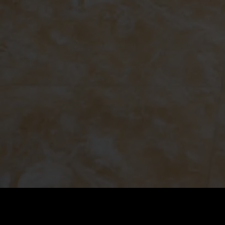
Coût
:
60
Solde
:
0