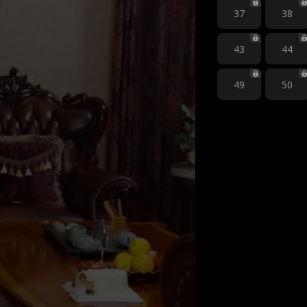
37
38
43
44
49
50