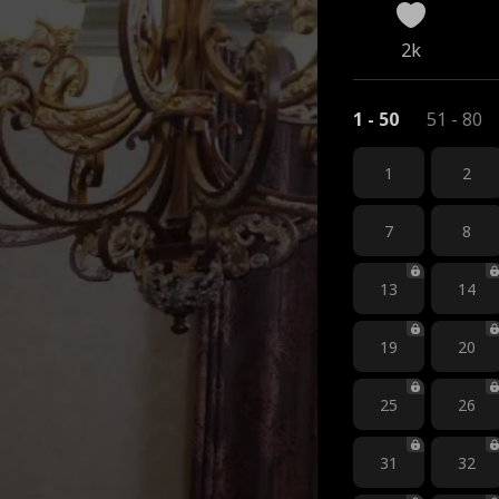
2k
1 - 50
51 - 80
1
2
7
8
13
14
19
20
25
26
31
32