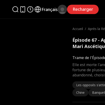
Recharger
Français
Accueil
/
Après la Ré
n Mari Asc
eur
Épisode 67 - 
Mari Ascétiqu
complet
Trame de l'Épisod
Elle est morte l'an
fortune de plusieur
abandonné, choisis
Les opposés s'atti
Chine
Banque