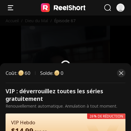
Accueil
/
Dieu du Mal
/
Épisode 67
Coût
:
60
Solde
:
0
VIP : déverrouillez toutes les séries
Ce sont des épisodes payants.
gratuitement
Débloquez pour regarder.
Renouvellement automatique. Annulation à tout moment.
26% DE RÉDUCTION
VIP Hebdo
60
Débloquer maintenant
$
14.99