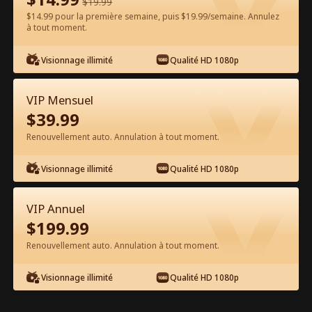
$
19.99
$14.99 pour la première semaine, puis $19.99/semaine. Annulez
Regarder gratuitement sur l'App
à tout moment.
Visionnage illimité
Qualité HD 1080p
VIP Mensuel
$
39.99
Renouvellement auto. Annulation à tout moment.
Épisode 67 - Dieu du Mal Film
Visionnage illimité
Qualité HD 1080p
complet
VIP Annuel
1-50
51-86
Tous les épisodes
$
199.99
Renouvellement auto. Annulation à tout moment.
67
68
69
70
71
7
Visionnage illimité
Qualité HD 1080p