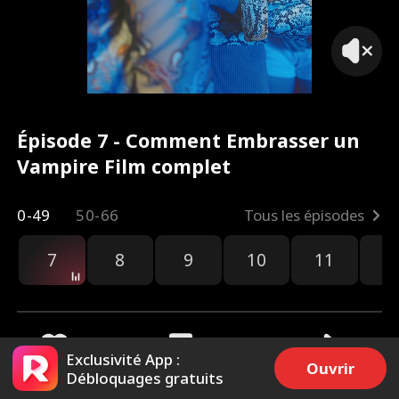
Épisode 7 - Comment Embrasser un
Vampire Film complet
0-49
50-66
Tous les épisodes
7
8
9
10
11
1
Exclusivité App :
Ouvrir
Débloquages gratuits
1.3k
23.3k
Partager