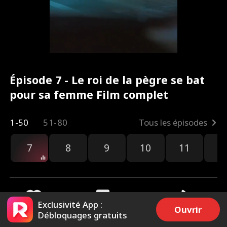
Épisode 7 - Le roi de la pègre se bat
pour sa femme Film complet
1-50
51-80
Tous les épisodes
7
8
9
10
11
1
Exclusivité App :
Ouvrir
Débloquages gratuits
2k
3.1k
Partager