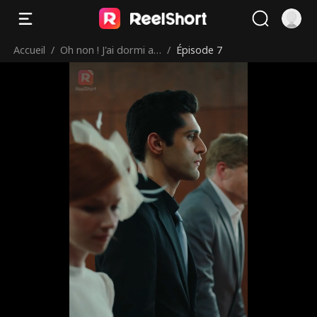
Accueil
/
Oh non ! J'ai dormi av
/
Épisode 7
ec mon mari !