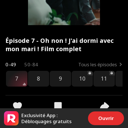
Épisode 7 - Oh non ! J'ai dormi avec
mon mari ! Film complet
0-49
50-84
Tous les épisodes
7
8
9
10
11
1
Exclusivité App :
2.1k
24.9k
Partager
Ouvrir
Débloquages gratuits