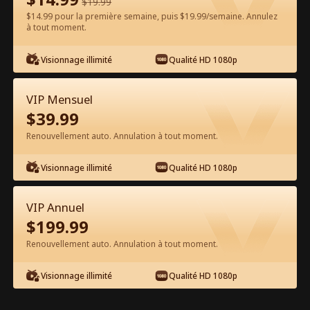
$
19.99
$14.99 pour la première semaine, puis $19.99/semaine. Annulez
Regarder gratuitement sur l'App
à tout moment.
Visionnage illimité
Qualité HD 1080p
VIP Mensuel
$
39.99
Renouvellement auto. Annulation à tout moment.
Épisode 70 - Prends-moi Hadès, je
Visionnage illimité
Qualité HD 1080p
meurs Film complet
VIP Annuel
0-49
50-74
Tous les épisodes
$
199.99
Renouvellement auto. Annulation à tout moment.
69
70
71
72
73
74
Visionnage illimité
Qualité HD 1080p