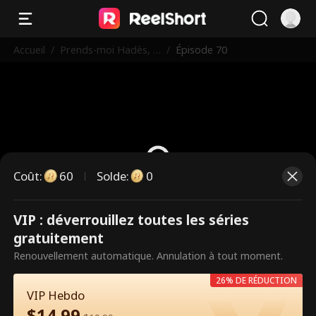
Accueil
/
Prends-moi Hadès, j
/
Épisode 70
e meurs
Coût
:
60
Solde
:
0
VIP : déverrouillez toutes les séries
Ce sont des épisodes payants.
gratuitement
Débloquez pour regarder.
Renouvellement automatique. Annulation à tout moment.
26% DE RÉDUCTION
VIP Hebdo
60
Débloquer maintenant
$
14.99