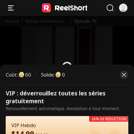
Accueil
/
Retour Retentissant
/
Épisode 70
d'une Mendiante
Coût
:
60
Solde
:
0
VIP : déverrouillez toutes les séries
Ce sont des épisodes payants.
gratuitement
Débloquez pour regarder.
Renouvellement automatique. Annulation à tout moment.
26% DE RÉDUCTION
VIP Hebdo
60
Débloquer maintenant
$
14.99