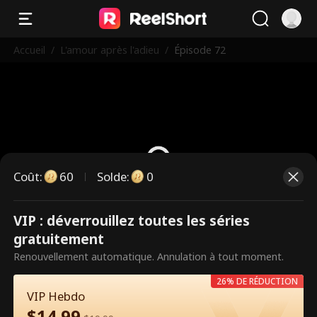
Accueil
/
L'amour après l'adieu
/
Épisode 72
Coût
:
60
Solde
:
0
VIP : déverrouillez toutes les séries
Ce sont des épisodes payants.
gratuitement
Débloquez pour regarder.
Renouvellement automatique. Annulation à tout moment.
26% DE RÉDUCTION
VIP Hebdo
60
Débloquer maintenant
$
14.99