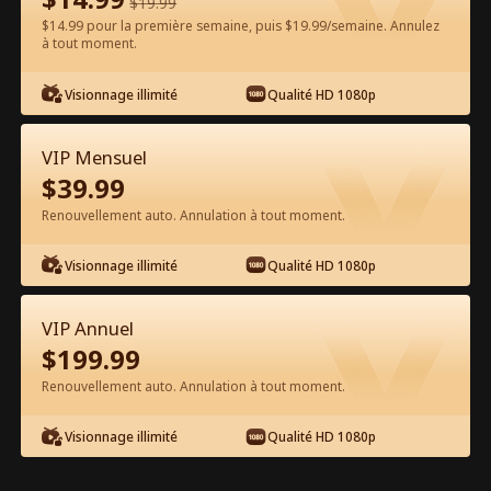
$
19.99
$14.99 pour la première semaine, puis $19.99/semaine. Annulez
Regarder gratuitement sur l'App
à tout moment.
Visionnage illimité
Qualité HD 1080p
VIP Mensuel
$
39.99
Renouvellement auto. Annulation à tout moment.
Épisode 72 - L'amour après l'adieu
Visionnage illimité
Qualité HD 1080p
Film complet
VIP Annuel
0-49
50-75
Tous les épisodes
$
199.99
Renouvellement auto. Annulation à tout moment.
70
71
72
73
74
75
Visionnage illimité
Qualité HD 1080p