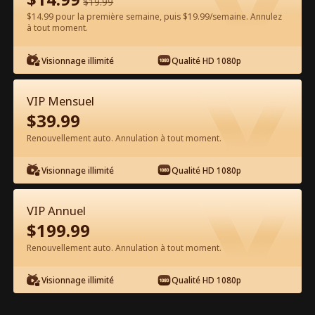
$
19.99
$14.99 pour la première semaine, puis $19.99/semaine. Annulez
Regarder gratuitement sur l'App
à tout moment.
Visionnage illimité
Qualité HD 1080p
VIP Mensuel
$
39.99
Renouvellement auto. Annulation à tout moment.
Épisode 72 - Seigneur des Nuées et
Visionnage illimité
Qualité HD 1080p
Guérisseur Légendaire Film complet
VIP Annuel
1-50
51-84
Tous les épisodes
$
199.99
Renouvellement auto. Annulation à tout moment.
72
73
74
75
76
7
Visionnage illimité
Qualité HD 1080p