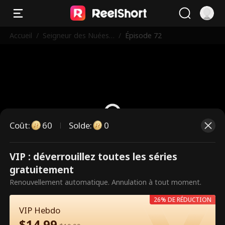
Accueil
/
Seigneur des Nuées
/
Épisode 72
et Guérisseur Légend
aire
Coût
:
60
Solde
:
0
VIP : déverrouillez toutes les séries
Ce sont des épisodes payants.
gratuitement
Débloquez pour regarder.
Renouvellement automatique. Annulation à tout moment.
26% DE RÉDUCTION
VIP Hebdo
60
Débloquer maintenant
$
14.99